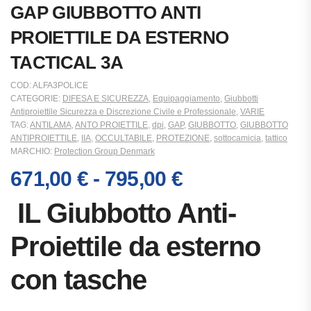
GAP GIUBBOTTO ANTI
PROIETTILE DA ESTERNO
TACTICAL 3A
COD:
ALFA3POLICE
CATEGORIE:
DIFESA E SICUREZZA
,
Equipaggiamento
,
Giubbotti
Antiproiettile Sicurezza e Discrezione Civile e Professionale
,
VARIE
TAG:
ANTILAMA
,
ANTO PROIETTILE
,
dpi
,
GAP
,
GIUBBOTTO
,
GIUBBOTTO
ANTIPROIETTILE
,
IIA
,
OCCULTABILE
,
PROTEZIONE
,
sottocamicia
,
tattico
MARCHIO:
Protection Group Denmark
671,00
€
-
795,00
€
IL Giubbotto Anti-
Proiettile
da esterno
con tasche