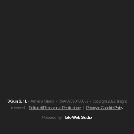
3 Gun
S. r. l.
- Armeria Milano - P.IVA 07370400967 - copyright 2022 all right
reserved.
Politica di Rimborso e Restituzione
|
Privacy e Coockie Policy
Powered by
Tato Web Studio